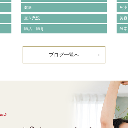
健康
免疫
空き業況
美容
腸活・腸育
酵素
ブログ一覧へ