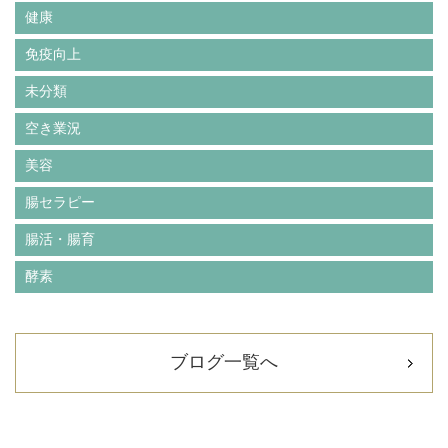
健康
免疫向上
未分類
空き業況
美容
腸セラピー
腸活・腸育
酵素
ブログ一覧へ