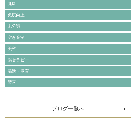
健康
免疫向上
未分類
空き業況
美容
腸セラピー
腸活・腸育
酵素
ブログ一覧へ