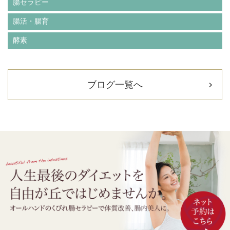
腸セラピー
腸活・腸育
酵素
ブログ一覧へ