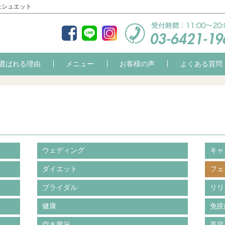
丘シュエット
選ばれる理由
メニュー
お客様の声
よくある質問
ウェディング
キャ
ダイエット
フェ
ブライダル
リリ
健康
免疫
空き業況
美容