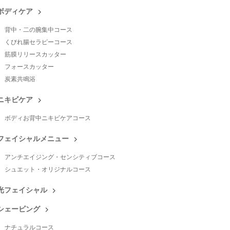
ボディケア
背中・二の腕集中コース
くびれ腸セラピーコース
筋膜リリースカッター
フォースカッター
炭素共鳴浴
ニキビケア
ボディお背中ニキビケアコース
フェイシャルメニュー
アンチエイジング・センシティブコース
シュエット・オリジナルコース
光フェイシャル
シェービング
ナチュラルコース