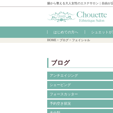
腸から整える大人女性のエステサロン｜自由が
はじめての方へ
シュエットが
HOME
>
ブログ
>
フェイシャル
ブログ
アンチエイジング
シェービング
フォースカッター
予約空き状況
未分類