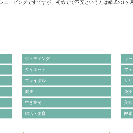
シェービングですですが、初めてで不安という方は挙式の1ヶ
ウェディング
キャ
ダイエット
フェ
ブライダル
リリ
健康
免疫
空き業況
美容
腸活・腸育
酵素