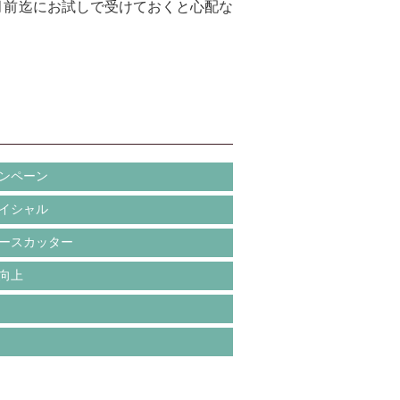
月前迄にお試しで受けておくと心配な
ンペーン
イシャル
ースカッター
向上