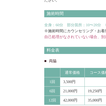
ださい。
施術時間
全身：60分 部分箇所：10〜20
※施術時間にカウンセリング・お着
自己処理がなされていない場合、別
料金表
両脇
通常価格
コース価
1回
3,500円
6回
21,000円
19,250円
12回
42,000円
35,000円