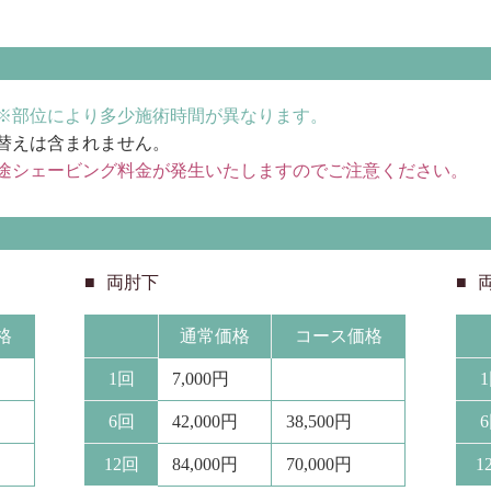
分 ※部位により多少施術時間が異なります。
替えは含まれません。
途シェービング料金が発生いたしますのでご注意ください。
両肘下
格
通常価格
コース価格
1回
7,000円
6回
42,000円
38,500円
12回
84,000円
70,000円
1