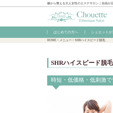
腸から整える大人女性のエステサロン｜自由が
はじめての方へ
シュエットが
HOME
>
メニュー
>
SHRハイスピード脱毛
SHRハイスピード脱毛
時短・低価格・低刺激で