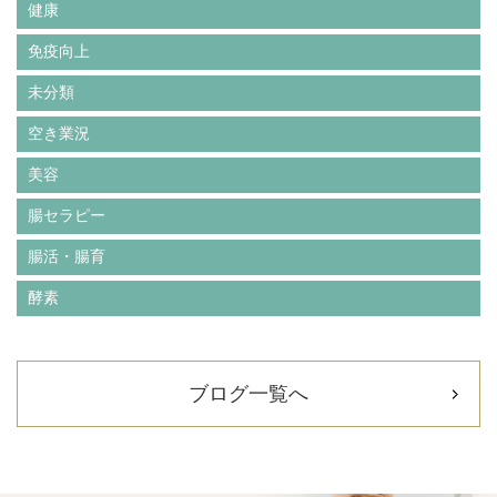
健康
免疫向上
未分類
空き業況
美容
腸セラピー
腸活・腸育
酵素
ブログ一覧へ