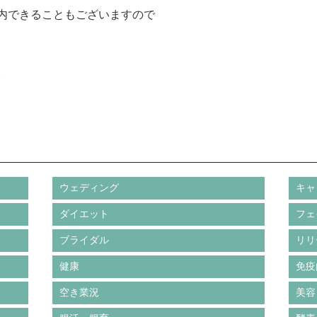
内できることもございますので
。
ウェディング
キャ
ダイエット
フェ
ブライダル
リリ
健康
免疫
空き業況
美容