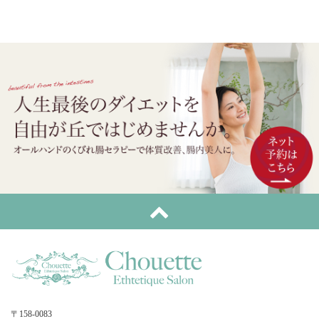
〒158-0083