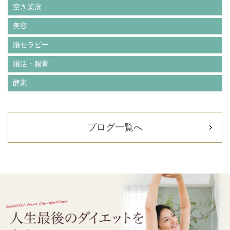
空き業況
美容
腸セラピー
腸活・腸育
酵素
ブログ一覧へ