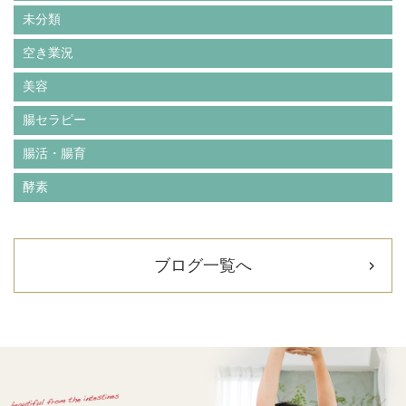
未分類
空き業況
美容
腸セラピー
腸活・腸育
酵素
ブログ一覧へ