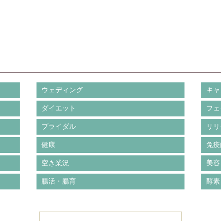
ウェディング
キャ
ダイエット
フェ
ブライダル
リリ
健康
免疫
空き業況
美容
腸活・腸育
酵素