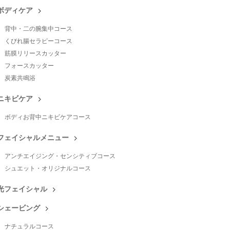
ボディケア
背中・二の腕集中コース
くびれ腸セラピーコース
筋膜リリースカッター
フォースカッター
炭素共鳴浴
ニキビケア
ボディお背中ニキビケアコース
フェイシャルメニュー
アンチエイジング・センシティブコース
シュエット・オリジナルコース
光フェイシャル
シェービング
ナチュラルコース